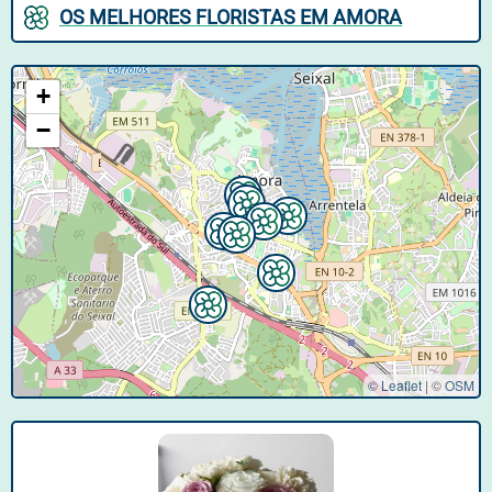
OS MELHORES FLORISTAS EM AMORA
+
−
© Leaflet
|
©
OSM