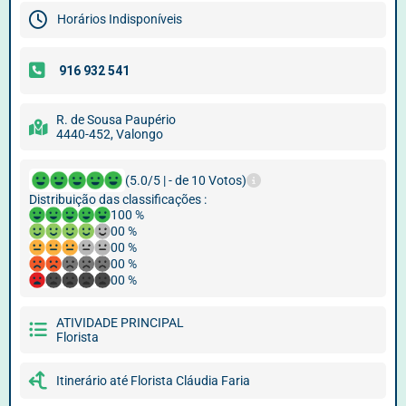
Horários Indisponíveis
R. de Sousa Paupério
4440-452, Valongo
(5.0/5 | - de 10 Votos)
Distribuição das classificações :
100 %
00 %
00 %
00 %
00 %
ATIVIDADE PRINCIPAL
Florista
Itinerário até Florista Cláudia Faria