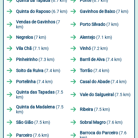
Quinta da Tapada
(6.7 km)
Ponte
(6.7 km)
Quinta do Raposo
(6.7 km)
Gavinhos de Baixo
(7 km)
Vendas de Gavinhos
(7
Porto Silvado
(7 km)
km)
Negrelos
(7 km)
Alentejo
(7.1 km)
Vila Chã
(7.1 km)
Vinhó
(7.2 km)
Pinheirinho
(7.3 km)
Barril de Alva
(7.4 km)
Soito da Ruiva
(7.4 km)
Torrão
(7.4 km)
Portelinha
(7.4 km)
Casal do Abade
(7.4 km)
Quinta das Tapadas
(7.5
Vale do Salgueiral
(7.5 km)
km)
Quinta da Madalena
(7.5
Ribeira
(7.5 km)
km)
São Gião
(7.5 km)
Sobral Magro
(7.6 km)
Barroca do Parceiro
(7.6
Parceiro
(7.6 km)
km)