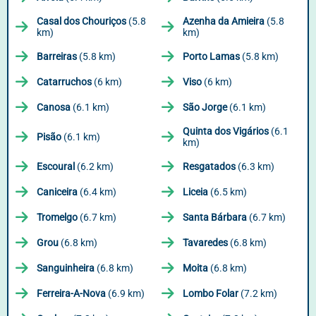
Casal dos Chouriços
(5.8
Azenha da Amieira
(5.8
km)
km)
Barreiras
(5.8 km)
Porto Lamas
(5.8 km)
Catarruchos
(6 km)
Viso
(6 km)
Canosa
(6.1 km)
São Jorge
(6.1 km)
Quinta dos Vigários
(6.1
Pisão
(6.1 km)
km)
Escoural
(6.2 km)
Resgatados
(6.3 km)
Caniceira
(6.4 km)
Liceia
(6.5 km)
Tromelgo
(6.7 km)
Santa Bárbara
(6.7 km)
Grou
(6.8 km)
Tavaredes
(6.8 km)
Sanguinheira
(6.8 km)
Moita
(6.8 km)
Ferreira-A-Nova
(6.9 km)
Lombo Folar
(7.2 km)