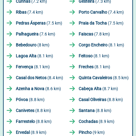
Cunhas
(7.2 km)
Gesteira
(7.3 km)
Ribas
(7.4 km)
Porto Carvalho
(7.4 km)
Pedras Ásperas
(7.5 km)
Praia da Tocha
(7.5 km)
Palhagueira
(7.6 km)
Faiscas
(7.8 km)
Bebedouro
(8 km)
Corgo Encheiro
(8.1 km)
Lagoa Alta
(8.1 km)
Feitoso
(8.1 km)
Fervença
(8.1 km)
Freches
(8.1 km)
Casal dos Netos
(8.4 km)
Quinta Cavaleiros
(8.5 km)
Azenha a Nova
(8.6 km)
Cabeça Alta
(8.7 km)
Póvoa
(8.8 km)
Casal Oliveiras
(8.8 km)
Canivetes
(8.8 km)
Santana
(8.8 km)
Farrestelo
(8.8 km)
Cochadas
(8.9 km)
Ervedal
(8.9 km)
Pincho
(9 km)