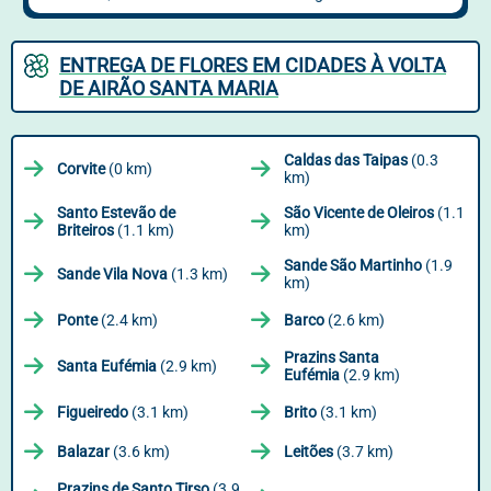
ENTREGA DE FLORES EM CIDADES À VOLTA
DE AIRÃO SANTA MARIA
Caldas das Taipas
(0.3
Corvite
(0 km)
km)
Santo Estevão de
São Vicente de Oleiros
(1.1
Briteiros
(1.1 km)
km)
Sande São Martinho
(1.9
Sande Vila Nova
(1.3 km)
km)
Ponte
(2.4 km)
Barco
(2.6 km)
Prazins Santa
Santa Eufémia
(2.9 km)
Eufémia
(2.9 km)
Figueiredo
(3.1 km)
Brito
(3.1 km)
Balazar
(3.6 km)
Leitões
(3.7 km)
Prazins de Santo Tirso
(3.9