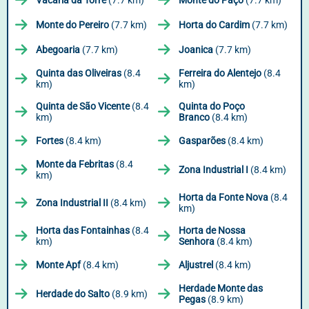
Vacaria da Torre
(7.7 km)
Monte do Paço
(7.7 km)
Monte do Pereiro
(7.7 km)
Horta do Cardim
(7.7 km)
Abegoaria
(7.7 km)
Joanica
(7.7 km)
Quinta das Oliveiras
(8.4
Ferreira do Alentejo
(8.4
km)
km)
Quinta de São Vicente
(8.4
Quinta do Poço
km)
Branco
(8.4 km)
Fortes
(8.4 km)
Gasparões
(8.4 km)
Monte da Febritas
(8.4
Zona Industrial I
(8.4 km)
km)
Horta da Fonte Nova
(8.4
Zona Industrial II
(8.4 km)
km)
Horta das Fontainhas
(8.4
Horta de Nossa
km)
Senhora
(8.4 km)
Monte Apf
(8.4 km)
Aljustrel
(8.4 km)
Herdade Monte das
Herdade do Salto
(8.9 km)
Pegas
(8.9 km)