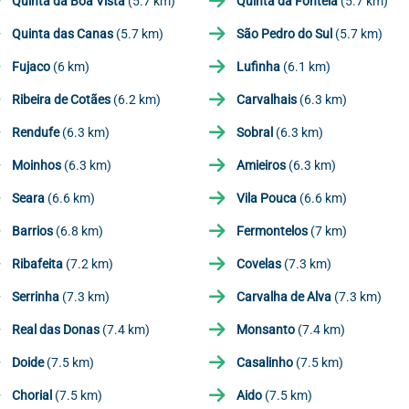
Quinta da Boa Vista
(5.7 km)
Quinta da Fontela
(5.7 km)
Quinta das Canas
(5.7 km)
São Pedro do Sul
(5.7 km)
Fujaco
(6 km)
Lufinha
(6.1 km)
Ribeira de Cotães
(6.2 km)
Carvalhais
(6.3 km)
Rendufe
(6.3 km)
Sobral
(6.3 km)
Moinhos
(6.3 km)
Amieiros
(6.3 km)
Seara
(6.6 km)
Vila Pouca
(6.6 km)
Barrios
(6.8 km)
Fermontelos
(7 km)
Ribafeita
(7.2 km)
Covelas
(7.3 km)
Serrinha
(7.3 km)
Carvalha de Alva
(7.3 km)
Real das Donas
(7.4 km)
Monsanto
(7.4 km)
Doide
(7.5 km)
Casalinho
(7.5 km)
Chorial
(7.5 km)
Aido
(7.5 km)