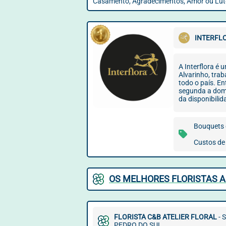
Casamento, Agradecimentos, Amor ou Lut
INTERFL
A Interflora é 
Alvarinho, trab
todo o país. En
segunda a dom
da disponibilida
Bouquets d
Custos de 
OS MELHORES FLORISTAS A
FLORISTA C&B ATELIER FLORAL
- 
PEDRO DO SUL