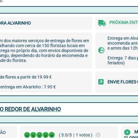
o.
PRÓXIMA ENTR
ORA ALVARINHO
Entrega em Alvar
um dos maiores serviços de entrega de flores em
encomenda ante
alhando com cerca de 150 floristas locais em
e antes das 12
trega no próprio dia, com envios disponíveis de
ingo, dependendo do horário da encomenda e
Entrega: 7 dias
de do florista.
feriados)
e flores a partir de 19.99 €
ENVIE FLORES
entrega em Alvarinho : 7.95 €
O REDOR DE ALVARINHO
M
SÃO
( 5.0/5
|
1 votos )