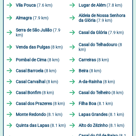
Vila Pouca
(7.6 km)
Lugar de Além
(7.8 km)
Aldeia de Nossa Senhora
Almagra
(7.9 km)
da Glória
(7.9 km)
Serra de São Julião
(7.9
Casal da Glória
(7.9 km)
km)
Casal do Telhadouro
(8
Venda das Pulgas
(8 km)
km)
Pombal de Cima
(8 km)
Carreiras
(8 km)
Casal Barroela
(8 km)
Beira
(8 km)
Casal Carvalhal
(8 km)
A-da-Rainha
(8 km)
Casal Bonfim
(8 km)
Casal do Telheiro
(8 km)
Casal dos Prazeres
(8 km)
Filha Boa
(8.1 km)
Monte Redondo
(8.1 km)
Lapas Grandes
(8.1 km)
Quinta das Lapas
(8.1 km)
Alto do Zézinho
(8.1 km)
Casal do Gil de Baixo
(8.1